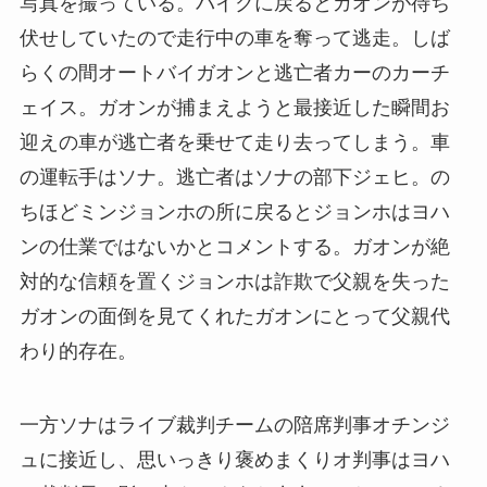
写真を撮っている。バイクに戻るとガオンが待ち
伏せしていたので走行中の車を奪って逃走。しば
らくの間オートバイガオンと逃亡者カーのカーチ
ェイス。ガオンが捕まえようと最接近した瞬間お
迎えの車が逃亡者を乗せて走り去ってしまう。車
の運転手はソナ。逃亡者はソナの部下ジェヒ。の
ちほどミンジョンホの所に戻るとジョンホはヨハ
ンの仕業ではないかとコメントする。ガオンが絶
対的な信頼を置くジョンホは詐欺で父親を失った
ガオンの面倒を見てくれたガオンにとって父親代
わり的存在。
一方ソナはライブ裁判チームの陪席判事オチンジ
ュに接近し、思いっきり褒めまくりオ判事はヨハ