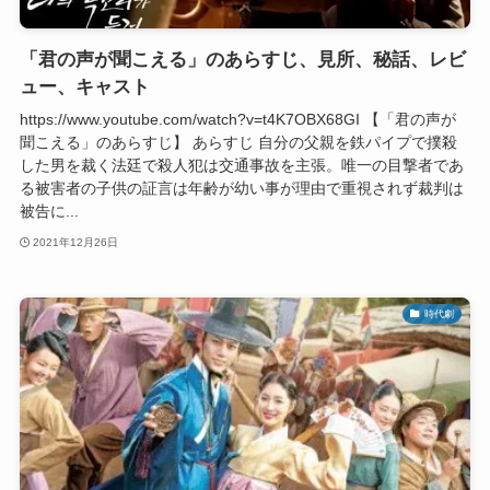
「君の声が聞こえる」のあらすじ、見所、秘話、レビ
ュー、キャスト
https://www.youtube.com/watch?v=t4K7OBX68GI 【「君の声が
聞こえる」のあらすじ】 あらすじ 自分の父親を鉄パイプで撲殺
した男を裁く法廷で殺人犯は交通事故を主張。唯一の目撃者であ
る被害者の子供の証言は年齢が幼い事が理由で重視されず裁判は
被告に...
2021年12月26日
時代劇